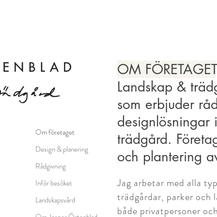
OM FÖRETAGET
Landskap & trädg
som erbjuder råd
designlösningar
Om företaget
trädgård. Företa
Design & planering
och plantering av
Rådgivning
Jag arbetar med alla ty
Inför besöket
trädgårdar, parker och 
Landskapsvård
både privatpersoner och