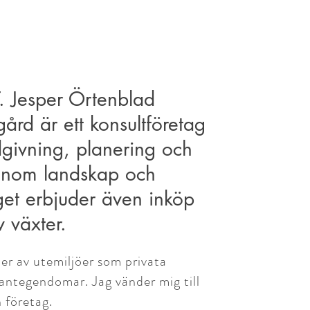
. Jesper Örtenblad
ård är ett konsultföretag
givning, planering och
 inom landskap och
get erbjuder även inköp
 växter.
per av utemiljöer som privata
lantegendomar. Jag vänder mig till
 företag.