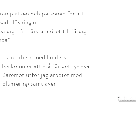
från platsen och personen för att
sade lösningar.
a dig från första mötet till färdig
mpa”.
r i samarbete med landets
vilka kommer att stå för det fysiska
. Däremot utför jag arbetet med
h plantering samt även
.