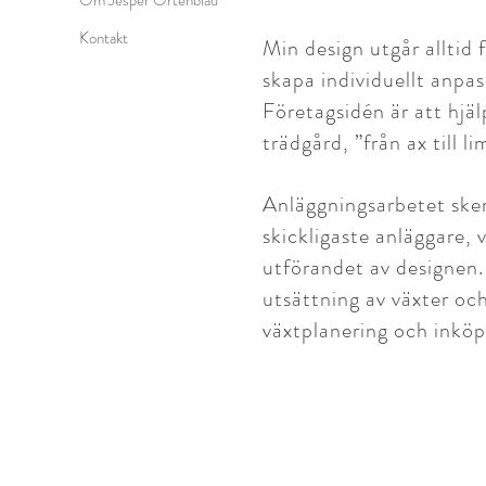
Om Jesper Örtenblad
Kontakt
Min design utgår alltid 
skapa individuellt anpas
Företagsidén är att hjälp
trädgård, ”från ax till li
Anläggningsarbetet ske
skickligaste anläggare, 
utförandet av designen
utsättning av växter oc
växtplanering och inköp